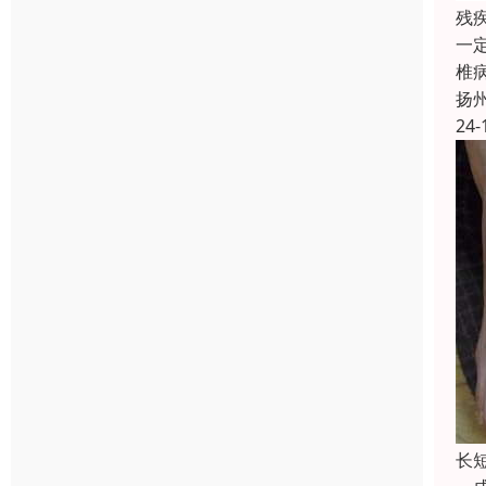
残
一
椎
扬
24-
长