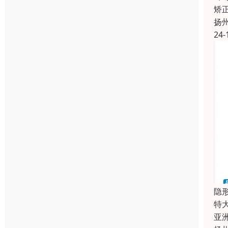
矫
扬
24-
隐
特
亚