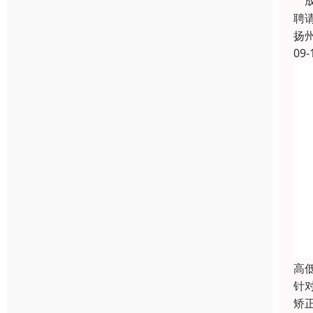
成
聘
扬
09-
高
针
矫