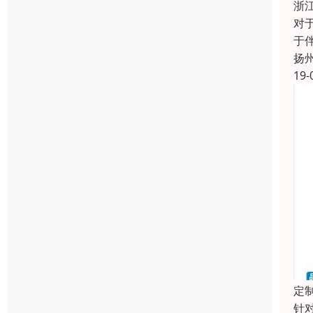
浙
对
于
扬
19-
定
针