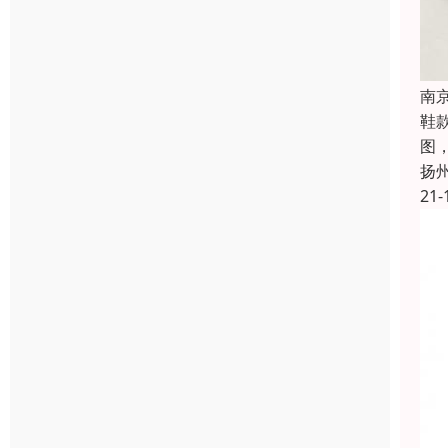
南
鞋
图
扬
21-