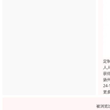
定
人
获
扬
24-
更
被浏览过