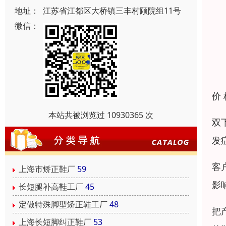
地址：
江苏省江都区大桥镇三丰村顾院组11号
微信：
价
本站共被浏览过 10930365 次
双
发
客
上海市矫正鞋厂
59
影
长短腿补高鞋工厂
45
定做特殊脚型矫正鞋工厂
48
把
上海长短脚纠正鞋厂
53