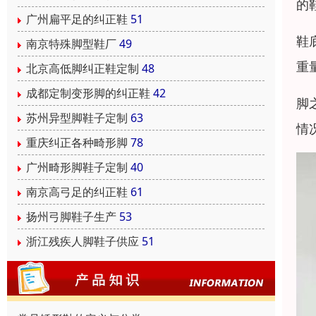
的
广州扁平足的纠正鞋
51
鞋
南京特殊脚型鞋厂
49
重
北京高低脚纠正鞋定制
48
成都定制变形脚的纠正鞋
42
脚
苏州异型脚鞋子定制
63
情
重庆纠正各种畸形脚
78
广州畸形脚鞋子定制
40
南京高弓足的纠正鞋
61
扬州弓脚鞋子生产
53
浙江残疾人脚鞋子供应
51