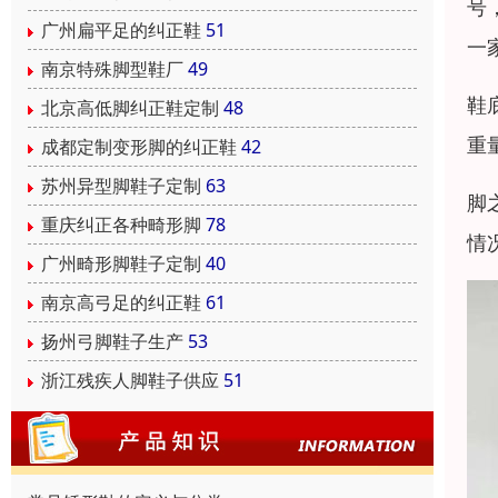
号
广州扁平足的纠正鞋
51
一
南京特殊脚型鞋厂
49
鞋
北京高低脚纠正鞋定制
48
重
成都定制变形脚的纠正鞋
42
苏州异型脚鞋子定制
63
脚
重庆纠正各种畸形脚
78
情
广州畸形脚鞋子定制
40
南京高弓足的纠正鞋
61
扬州弓脚鞋子生产
53
浙江残疾人脚鞋子供应
51