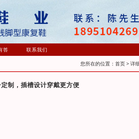
有答
联系我们
您所在的位置：
首页
> 详
子定制，插槽设计穿戴更方便