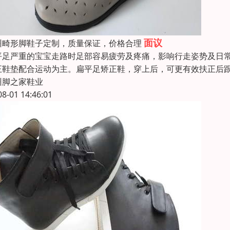
面议
州畸形脚鞋子定制，质量保证，价格合理
平足严重的宝宝走路时足部容易疲劳及疼痛，影响行走姿势及日
正鞋垫配合运动为主。扁平足矫正鞋，穿上后，可更有效扶正后
州脚之家鞋业
08-01 14:46:01