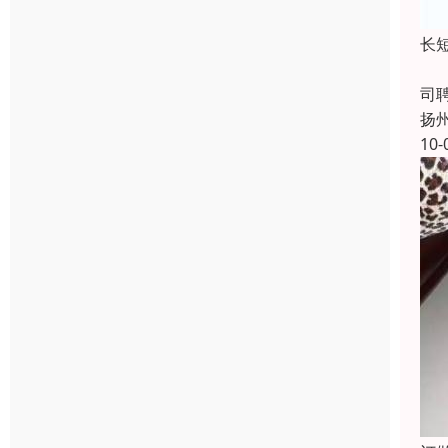
长
成
司
扬
10-