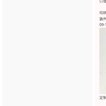
订
成
司
扬
09-
定
成