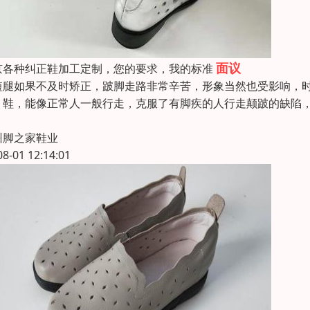
面议
京各种纠正鞋加工定制，您的要求，我的标准
短腿如果不及时矫正，跛脚走路非常辛苦，形象当然也受影响，
）鞋，能像正常人一般行走，克服了有脚疾的人行走颠跛的缺陷
州脚之家鞋业
08-01 12:14:01