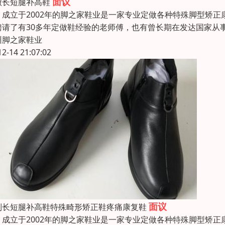
面议
做长短腿补高鞋
立于2002年的脚之家鞋业是一家专业定做各种特殊脚型矫正康
聘请了有30多年定做鞋经验的老师傅，也有曾长期在发达国家从
州脚之家鞋业
12-14 21:07:02
面议
制长短腿补高鞋特殊畸形矫正鞋疼痛康复鞋
立于2002年的脚之家鞋业是一家专业定做各种特殊脚型矫正康