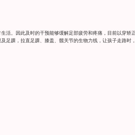
常生活。因此及时的干预能够缓解足部疲劳和疼痛，目前以穿矫
跟及足踝，拉直足踝、膝盖、髋关节的生物力线，让孩子走路时