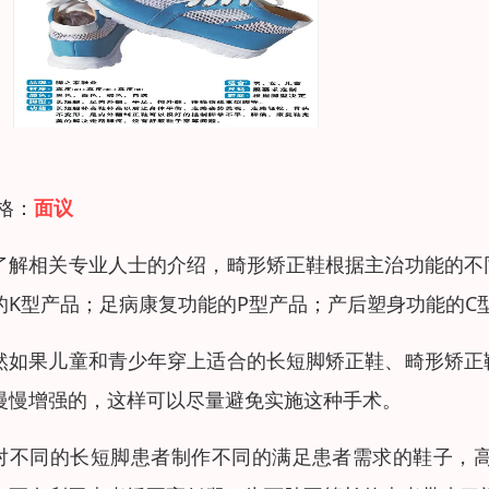
 格：
面议
了解相关专业人士的介绍，畸形矫正鞋根据主治功能的不
的K型产品；足病康复功能的P型产品；产后塑身功能的C
然如果儿童和青少年穿上适合的长短脚矫正鞋、畸形矫正
慢慢增强的，这样可以尽量避免实施这种手术。
对不同的长短脚患者制作不同的满足患者需求的鞋子，