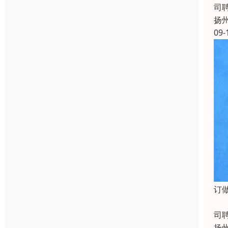
司
扬
09-
订
成
司
扬