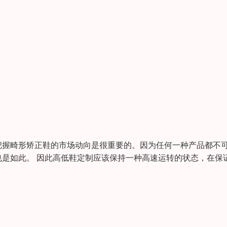
把握畸形矫正鞋的市场动向是很重要的。因为任何一种产品都不
是如此。 因此高低鞋定制应该保持一种高速运转的状态，在保