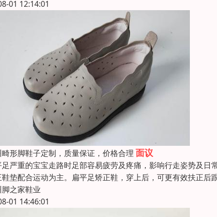
08-01 12:14:01
面议
州畸形脚鞋子定制，质量保证，价格合理
平足严重的宝宝走路时足部容易疲劳及疼痛，影响行走姿势及日
正鞋垫配合运动为主。扁平足矫正鞋，穿上后，可更有效扶正后
州脚之家鞋业
08-01 14:46:01