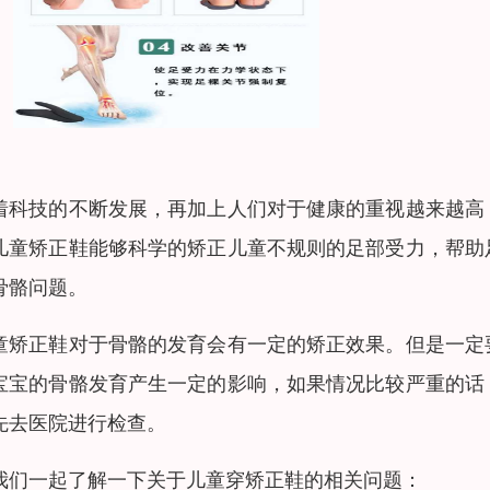
着科技的不断发展，再加上人们对于健康的重视越来越高
儿童矫正鞋能够科学的矫正儿童不规则的足部受力，帮助
骨骼问题。
童矫正鞋对于骨骼的发育会有一定的矫正效果。但是一定
宝宝的骨骼发育产生一定的影响，如果情况比较严重的话
先去医院进行检查。
我们一起了解一下关于儿童穿矫正鞋的相关问题：