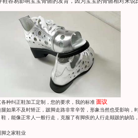
穿鞋容易影响宝宝骨骼的发育，因为宝宝的骨骼相对来说
面议
京各种纠正鞋加工定制，您的要求，我的标准
短腿如果不及时矫正，跛脚走路非常辛苦，形象当然也受影响，
）鞋，能像正常人一般行走，克服了有脚疾的人行走颠跛的缺陷
州脚之家鞋业