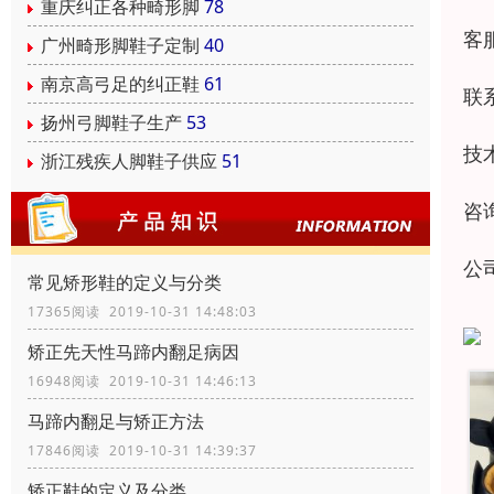
重庆纠正各种畸形脚
78
客
广州畸形脚鞋子定制
40
南京高弓足的纠正鞋
61
联
扬州弓脚鞋子生产
53
技术
浙江残疾人脚鞋子供应
51
咨询
公
常见矫形鞋的定义与分类
17365阅读 2019-10-31 14:48:03
矫正先天性马蹄内翻足病因
16948阅读 2019-10-31 14:46:13
马蹄内翻足与矫正方法
17846阅读 2019-10-31 14:39:37
矫正鞋的定义及分类