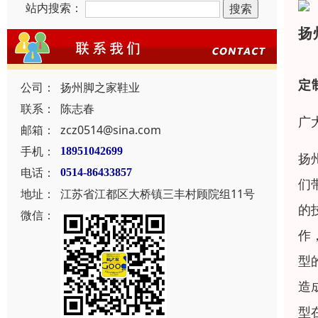
站内搜索：
扬
定
公司：
扬州脚之家鞋业
联系：
陈志春
广
邮箱：
zcz0514@sina.com
手机：
18951042699
扬
电话：
0514-86433857
们
地址：
江苏省江都区大桥镇三丰村顾院组11号
的
微信：
作
型
造
型