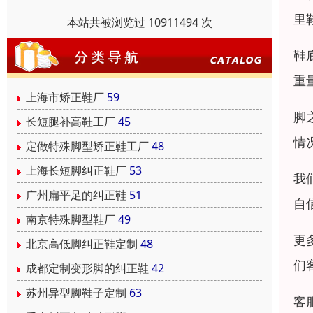
里
本站共被浏览过 10911494 次
鞋
重
上海市矫正鞋厂
59
脚
长短腿补高鞋工厂
45
情
定做特殊脚型矫正鞋工厂
48
上海长短脚纠正鞋厂
53
我
广州扁平足的纠正鞋
51
自
南京特殊脚型鞋厂
49
更
北京高低脚纠正鞋定制
48
们
成都定制变形脚的纠正鞋
42
苏州异型脚鞋子定制
63
客