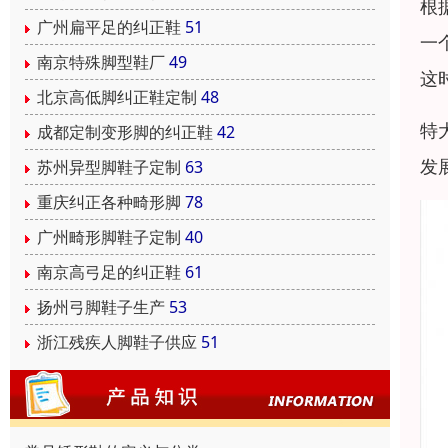
根
广州扁平足的纠正鞋
51
一
南京特殊脚型鞋厂
49
这
北京高低脚纠正鞋定制
48
特
成都定制变形脚的纠正鞋
42
发
苏州异型脚鞋子定制
63
重庆纠正各种畸形脚
78
广州畸形脚鞋子定制
40
南京高弓足的纠正鞋
61
扬州弓脚鞋子生产
53
浙江残疾人脚鞋子供应
51