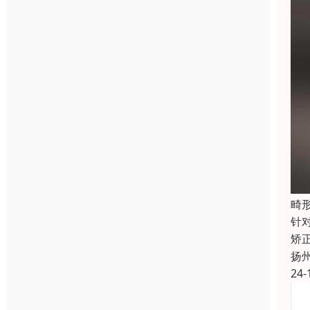
畸
针
矫
扬
24-