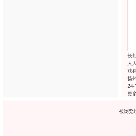
长
人
获
扬
24-
更
被浏览过