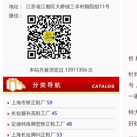
地址：
江苏省江都区大桥镇三丰村顾院组11号
微信：
价
本站共被浏览过 10911356 次
针
号
一
上海市矫正鞋厂
59
特
长短腿补高鞋工厂
45
好
定做特殊脚型矫正鞋工厂
48
上海长短脚纠正鞋厂
53