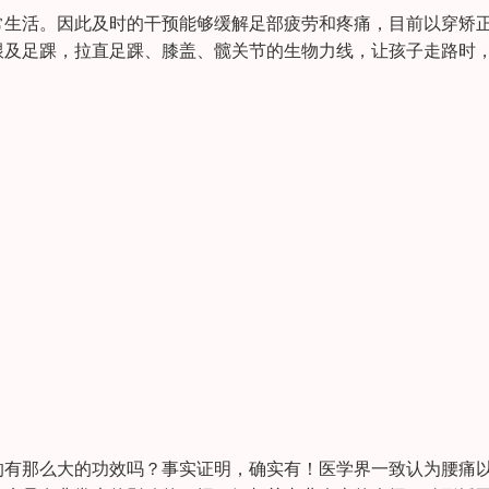
常生活。因此及时的干预能够缓解足部疲劳和疼痛，目前以穿矫
跟及足踝，拉直足踝、膝盖、髋关节的生物力线，让孩子走路时
的有那么大的功效吗？事实证明，确实有！医学界一致认为腰痛