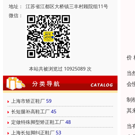
地址：
江苏省江都区大桥镇三丰村顾院组11号
微信：
价
本站共被浏览过 10925089 次
当
会
制
上海市矫正鞋厂
59
其
长短腿补高鞋工厂
45
定做特殊脚型矫正鞋工厂
48
当
上海长短脚纠正鞋厂
53