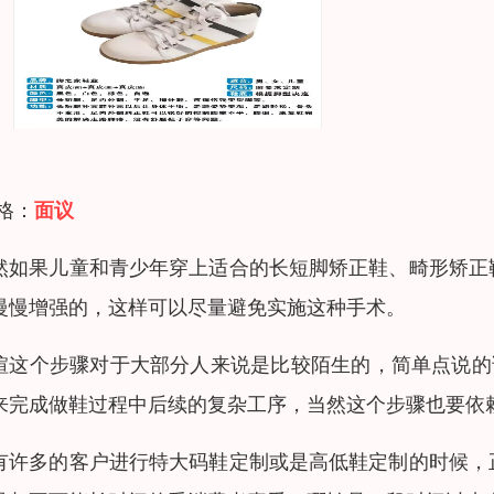
 格：
面议
然如果儿童和青少年穿上适合的长短脚矫正鞋、畸形矫正
慢慢增强的，这样可以尽量避免实施这种手术。
楦这个步骤对于大部分人来说是比较陌生的，简单点说的
来完成做鞋过程中后续的复杂工序，当然这个步骤也要依
有许多的客户进行特大码鞋定制或是高低鞋定制的时候，