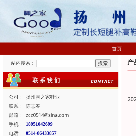
首页
产
站内搜索：
公司：
扬州脚之家鞋业
20
联系：
陈志春
邮箱：
zcz0514@sina.com
手机：
18951042699
电话：
0514-86433857