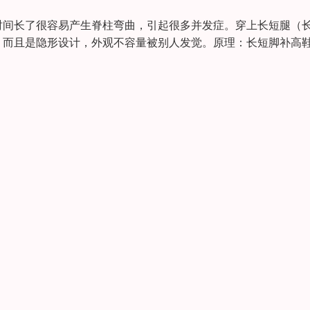
时间长了很容易产生脊柱弯曲，引起很多并发症。穿上长短腿（
，而且是隐形设计，外观不容量被别人发觉。原理：长短脚补高