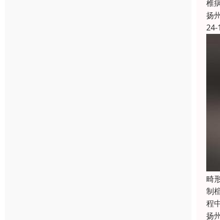
椎
扬
24-
畸
制
程
扬