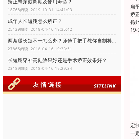
矫正鞋穿戴周期及使用寿命？
扁
18768阅读 2019-10-31 14:41:03
矫
成年人长短腿怎么矫正？
扬
19-
25129阅读 2018-04-16 19:35:42
两条腿长短不一怎么办？师傅手把手教你自制补高鞋
27865阅读 2018-04-16 19:33:51
长短腿穿补高鞋效果好还是手术矫正效果好？
23189阅读 2018-04-16 19:29:34
定
一