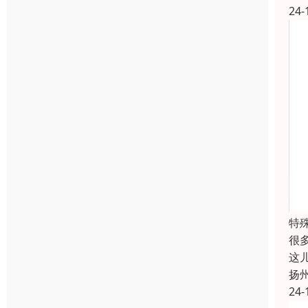
24-
特
很
这
扬
24-