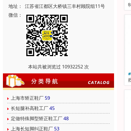
地址：
江苏省江都区大桥镇三丰村顾院组11号
微信：
本站共被浏览过 10932252 次
上海市矫正鞋厂
59
长短腿补高鞋工厂
45
定做特殊脚型矫正鞋工厂
48
上海长短脚纠正鞋厂
53